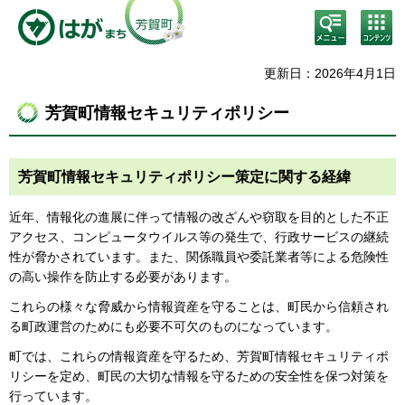
検
コン
索・
テン
共通
ツメ
メニ
ニュ
更新日：2026年4月1日
ュー
ー
芳賀町情報セキュリティポリシー
芳賀町情報セキュリティポリシー策定に関する経緯
近年、情報化の進展に伴って情報の改ざんや窃取を目的とした不正
アクセス、コンピュータウイルス等の発生で、行政サービスの継続
性が脅かされています。また、関係職員や委託業者等による危険性
の高い操作を防止する必要があります。
これらの様々な脅威から情報資産を守ることは、町民から信頼され
る町政運営のためにも必要不可欠のものになっています。
町では、これらの情報資産を守るため、芳賀町情報セキュリティポ
リシーを定め、町民の大切な情報を守るための安全性を保つ対策を
行っています。