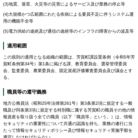
(3)地震、落雷、火災等の災害によるサービス及び業務の停止等
(4)大規模かつ広範囲にわたる疾病による要員不足に伴うシステム運
用の機能不全等
(5)電力供給の途絶及び通信の途絶等のインフラの障害からの波及等
適用範囲
この規則の適用となる組織の範囲は、芳賀町課設置条例（令和5年芳
賀町条例第34号）第1条に掲げる課、教育委員会、選挙管理委員
会、監査委員、農業委員会、固定資産評価審査委員会及び議会とす
る。
職員等の遵守義務
地方公務員法（昭和25年法律第261号）第3条第2項に規定する一般
職及び同条第3項に規定する特別職に属する芳賀町の職員その他の情
報資産を取り扱う全ての職員（以下「職員等」という。）は、情報
セキュリティの重要性について共通の認識を持ち、業務の遂行に当
たって情報セキュリティポリシー及び情報セキュリティ実施手順を
遵守しなければならない。