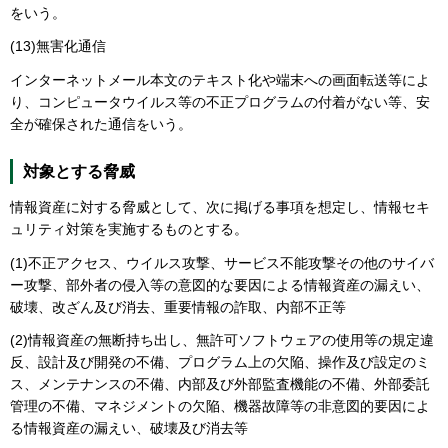
をいう。
(13)無害化通信
インターネットメール本文のテキスト化や端末への画面転送等によ
り、コンピュータウイルス等の不正プログラムの付着がない等、安
全が確保された通信をいう。
対象とする脅威
情報資産に対する脅威として、次に掲げる事項を想定し、情報セキ
ュリティ対策を実施するものとする。
(1)不正アクセス、ウイルス攻撃、サービス不能攻撃その他のサイバ
ー攻撃、部外者の侵入等の意図的な要因による情報資産の漏えい、
破壊、改ざん及び消去、重要情報の詐取、内部不正等
(2)情報資産の無断持ち出し、無許可ソフトウェアの使用等の規定違
反、設計及び開発の不備、プログラム上の欠陥、操作及び設定のミ
ス、メンテナンスの不備、内部及び外部監査機能の不備、外部委託
管理の不備、マネジメントの欠陥、機器故障等の非意図的要因によ
る情報資産の漏えい、破壊及び消去等