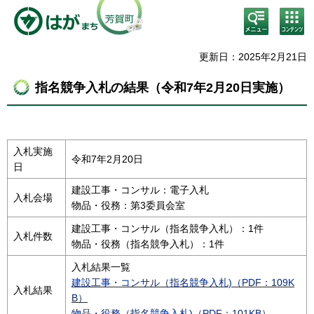
検
コン
索・
テン
共通
ツメ
メニ
ニュ
更新日：2025年2月21日
ュー
ー
指名競争入札の結果（令和7年2月20日実施）
入札実施
令和7年2月20日
日
建設工事・コンサル：電子入札
入札会場
物品・役務：第3委員会室
建設工事・コンサル（指名競争入札）：1件
入札件数
物品・役務（指名競争入札）：1件
入札結果一覧
建設工事・コンサル（指名競争入札)（PDF：109K
入札結果
B）
物品・役務（指名競争入札)（PDF：101KB）