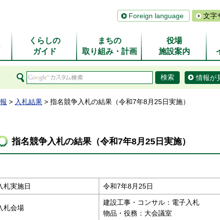
Foreign language
文字
くらしの
まちの
役場
ム
ガイド
取り組み・計画
施設案内
情報が
報
>
入札結果
> 指名競争入札の結果（令和7年8月25日実施）
指名競争入札の結果（令和7年8月25日実施）
入札実施日
令和7年8月25日
建設工事・コンサル：電子入札
入札会場
物品・役務：大会議室