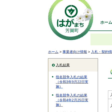
ホー
ホーム
>
事業者向け情報
>
入札・契約情
入札結果
指名競争入札の結果
（令和3年9月22日実
施）
指名競争入札の結果
（令和4年2月25日実
施）