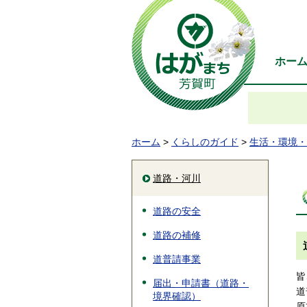
ホー
ホーム
>
くらしのガイド
>
生活・環境・
道路・河川
道路の安全
道路の補修
道普請事業
皆
届出・申請書（道路・
道
境界確認）
原