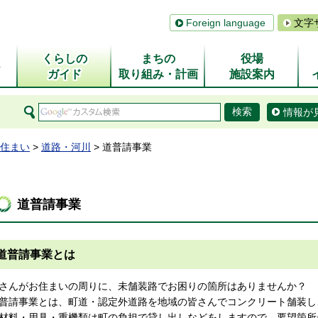
Foreign language
文字
くらしの
まちの
役場
ム
ガイド
取り組み・計画
施設案内
情報が
住まい
>
道路・河川
> 道普請事業
道普請事業
道普請事業とは
さんがお住まいの周りに、未舗装路でお困りの箇所はありませんか？
普請事業とは、町道・認定外道路を地域の皆さんでコンクリート舗装し
材料・用具・重機類は町の負担で貸し出しなどをしますので、要望箇所