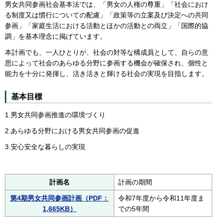
男女共同参画社会基本法では、「男女の人権の尊重」「社会におけ
る制度又は慣行についての配慮」「政策等の立案及び決定への共同
参画」「家庭生活における活動とほかの活動との両立」「国際的協
調」を基本理念に掲げています。
本計画でも、一人ひとりが、社会の対等な構成員として、自らの意
思によって社会のあらゆる分野に参画する機会が確保され、個性と
能力を十分に発揮し、活き活きと輝ける社会の実現を目指します。
基本目標
1.男女共同参画推進の環境づくり
2.あらゆる分野における男女共同参画の促進
3.安心安全な暮らしの実現
計画名
計画の期間
第4期男女共同参画計画（PDF：
令和7年度から令和11年度ま
1,665KB）
での5年間