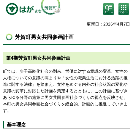
検
コン
索・
テン
共通
ツメ
メニ
ニュ
更新日：2026年4月7日
ュー
ー
芳賀町男女共同参画計画
第4期芳賀町男女共同参画計画
町では、少子高齢化社会の到来、労働に対する意識の変革、女性の
人権についての意識の高まりや「女性の職業生活における活躍の推
進に関する法律」を踏まえ、女性をめぐる内外の社会状況の変化や
意識の変革に対応した計画を策定するとともに、この計画に基づき
あらゆる分野の施策に男女共同参画社会づくりの視点を反映させ、
本町の男女共同参画社会づくりを総合的、計画的に推進していきま
す。
基本理念