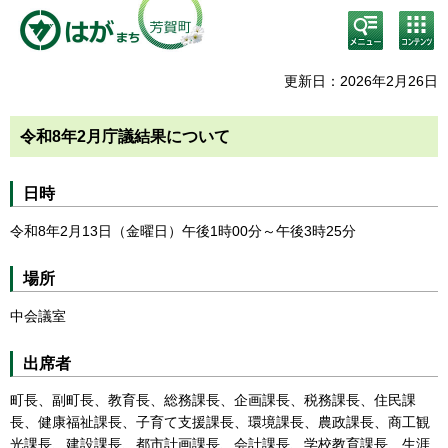
検
コン
索・
テン
共通
ツメ
メニ
ニュ
更新日：2026年2月26日
ュー
ー
令和8年2月庁議結果について
日時
令和8年2月13日（金曜日）午後1時00分～午後3時25分
場所
中会議室
出席者
町長、副町長、教育長、総務課長、企画課長、税務課長、住民課
長、健康福祉課長、子育て支援課長、環境課長、農政課長、商工観
光課長、建設課長、都市計画課長、会計課長、学校教育課長、生涯