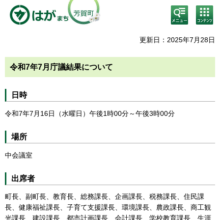
検
コン
索・
テン
共通
ツメ
メニ
ニュ
更新日：2025年7月28日
ュー
ー
令和7年7月庁議結果について
日時
令和7年7月16日（水曜日）午後1時00分～午後3時00分
場所
中会議室
出席者
町長、副町長、教育長、総務課長、企画課長、税務課長、住民課
長、健康福祉課長、子育て支援課長、環境課長、農政課長、商工観
光課長、建設課長、都市計画課長、会計課長、学校教育課長、生涯