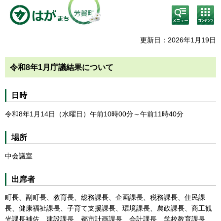
検
コン
索・
テン
共通
ツメ
メニ
ニュ
更新日：2026年1月19日
ュー
ー
令和8年1月庁議結果について
日時
令和8年1月14日（水曜日）午前10時00分～午前11時40分
場所
中会議室
出席者
町長、副町長、教育長、総務課長、企画課長、税務課長、住民課
長、健康福祉課長、子育て支援課長、環境課長、農政課長、商工観
光課長補佐、建設課長、都市計画課長、会計課長、学校教育課長、