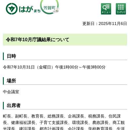
検
コン
索・
テン
共通
ツメ
メニ
ニュ
更新日：2025年11月6日
ュー
ー
令和7年10月庁議結果について
日時
令和7年10月31日（金曜日）午後1時00分～午後3時00分
場所
中会議室
出席者
町長、副町長、教育長、総務課長、企画課長、税務課長、住民課
長、健康福祉課長、子育て支援課長、環境課長、農政課長、商工観
光課長、建設課長、都市計画課長、会計課長、学校教育課長、生涯