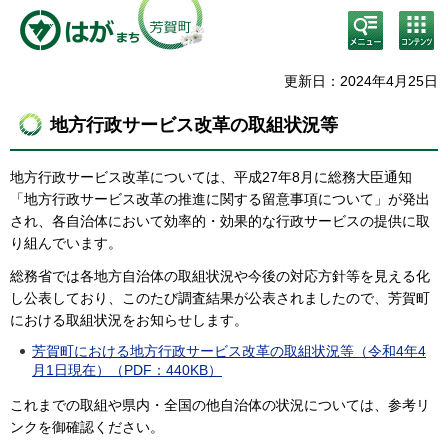
検
コン
索・
テン
共通
ツメ
メニ
ニュ
更新日：2024年4月25日
ュー
ー
地方行政サービス改革の取組状況等
地方行政サービス改革については、平成27年8月に総務大臣通知
「地方行政サービス改革の推進に関する留意事項について」が発出
され、各自治体において効率的・効果的な行政サービスの提供に取
り組んでいます。
総務省では各地方自治体の取組状況や今後の対応方針等を見える化
し公表しており、このたび調査結果が公表されましたので、芳賀町
における取組状況をお知らせします。
芳賀町における地方行政サービス改革の取組状況等（令和4年4
月1日現在）（PDF：440KB）
これまでの取組や県内・全国の他自治体の状況については、参考リ
ンクを御確認ください。