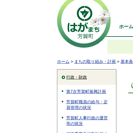
ホー
ホーム
>
まちの取り組み・計画
>
基本条
行政・財政
第7次芳賀町振興計画
芳賀町職員の給与・定
員管理の状況
芳賀町人事行政の運営
等の状況