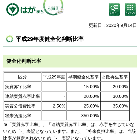
検
コン
索・
テン
共通
ツメ
メニ
ニュ
更新日：2020年9月14日
ュー
ー
平成29年度健全化判断比率
健全化判断比率
区分
平成29年度
早期健全化基準
財政再生基準
実質赤字比率
-
15.00%
20.00%
連結実質赤字比率
-
20.00%
30.00%
実質公債費比率
2.50%
25.00%
35.00%
将来負担比率
-
350.00%
-
※「実質赤字比率」、「連結実質赤字比率」は、赤字を生じていな
いため「-」表記となっています。また、「将来負担比率」は、当該
比率が算定されないため「-」表記となっています。