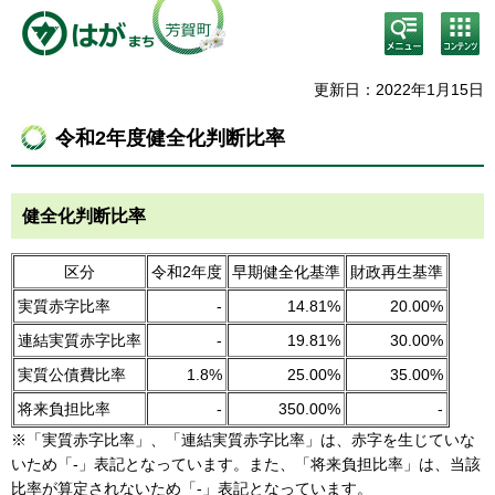
検
コン
索・
テン
共通
ツメ
メニ
ニュ
更新日：2022年1月15日
ュー
ー
令和2年度健全化判断比率
健全化判断比率
区分
令和2年度
早期健全化基準
財政再生基準
実質赤字比率
-
14.81%
20.00%
連結実質赤字比率
-
19.81%
30.00%
実質公債費比率
1.8%
25.00%
35.00%
将来負担比率
-
350.00%
-
※「実質赤字比率」、「連結実質赤字比率」は、赤字を生じていな
いため「-」表記となっています。また、「将来負担比率」は、当該
比率が算定されないため「-」表記となっています。