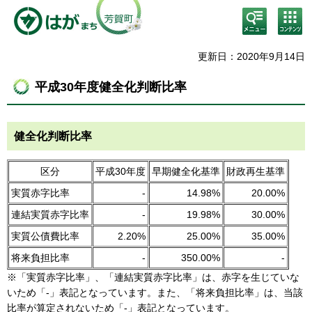
検
コン
索・
テン
共通
ツメ
メニ
ニュ
更新日：2020年9月14日
ュー
ー
平成30年度健全化判断比率
健全化判断比率
区分
平成30年度
早期健全化基準
財政再生基準
実質赤字比率
-
14.98%
20.00%
連結実質赤字比率
-
19.98%
30.00%
実質公債費比率
2.20%
25.00%
35.00%
将来負担比率
-
350.00%
-
※「実質赤字比率」、「連結実質赤字比率」は、赤字を生じていな
いため「-」表記となっています。また、「将来負担比率」は、当該
比率が算定されないため「-」表記となっています。