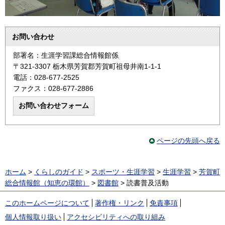
お問い合わせ
部署名：生涯学習課総合情報館係
〒321-3307 栃木県芳賀郡芳賀町祖母井南1-1-1
電話：028-677-2525
ファクス：028-677-2886
ページの先頭へ戻る
ホーム
>
くらしのガイド
>
スポーツ・生涯学習
>
生涯学習
>
芳賀町
総合情報館（知恵の環館）
>
図書館
> 読書普及活動
このホームページについて
著作権・リンク
免責事項
個人情報取り扱い
アクセシビリティへの取り組み