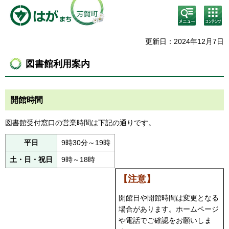
検
コン
索・
テン
共通
ツメ
メニ
ニュ
更新日：2024年12月7日
ュー
ー
図書館利用案内
開館時間
図書館受付窓口の営業時間は下記の通りです。
平日
9時30分～19時
土・日・祝日
9時～18時
【注意】
開館日や開館時間は変更となる
場合があります。ホームページ
や電話でご確認をお願いしま