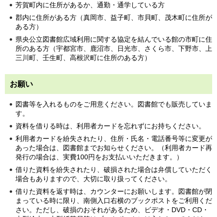
芳賀町内に住所があるか、通勤・通学している方
郡内に住所がある方（真岡市、益子町、市貝町、茂木町に住所が
ある方）
県央公立図書館広域利用に関する協定を結んでいる館の市町に住
所のある方（宇都宮市、鹿沼市、日光市、さくら市、下野市、上
三川町、壬生町、高根沢町に住所のある方）
お願い
図書等を入れるものをご用意ください。図書館でも販売していま
す。
資料を借りる時は、利用者カードを忘れずにお持ちください。
利用者カードを紛失されたり、住所・氏名・電話番号等に変更が
あった場合は、図書館までお知らせください。（利用者カード再
発行の場合は、実費100円をお支払いいただきます。）
借りた資料を紛失されたり、破損された場合は弁償していただく
場合もありますので、大切に取り扱ってください。
借りた資料を返す時は、カウンターにお願いします。図書館が閉
まっている時に限り、南側入口右横のブックポストをご利用くだ
さい。ただし、破損のおそれがあるため、ビデオ・DVD・CD・