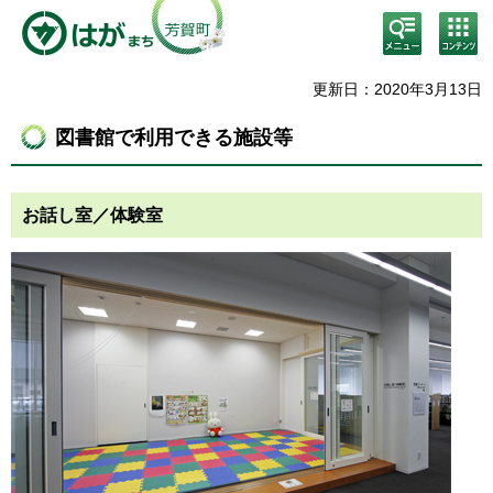
検
コン
索・
テン
共通
ツメ
メニ
ニュ
更新日：2020年3月13日
ュー
ー
図書館で利用できる施設等
お話し室／体験室