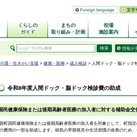
Foreign language
文字
くらしの
まちの
役場
ム
ガイド
取り組み・計画
施設案内
情報が
介護・生きがい支援
>
健康・医療
>
成人検診
> 人間ドック・脳ドック
令和8年度人間ドック・脳ドック検診費の助成
国民健康保険または後期高齢者医療の加入者に対する補助金交
賀町国民健康保険または後期高齢者医療の加入者を対象として、町指定
の費用の一部を助成します。病気の早期発見や生活習慣の改善のため、