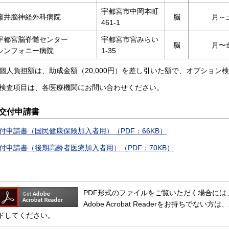
宇都宮市中岡本町
藤井脳神経外科病院
脳
月～
461-1
宇都宮脳脊髄センター
宇都宮市宮みらい
脳
月〜
シンフォニー病院
1-35
個人負担額は、助成金額（20,000円）を差し引いた額で、オプション
検査項目は、各医療機関にお問い合わせください。
交付申請書
付申請書（国民健康保険加入者用）（PDF：66KB）
付申請書（後期高齢者医療加入者用）（PDF：70KB）
PDF形式のファイルをご覧いただく場合には、Adob
Adobe Acrobat Readerをお持ちで
ドしてください。