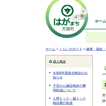
ホー
ホーム
>
くらしのガイド
>
健康・福祉・
成人検診
令和8年度総合検診のお
知らせ
子宮がん施設検診の費
用助成について
芳
人間ドック・脳ドック
診
検診費の助成