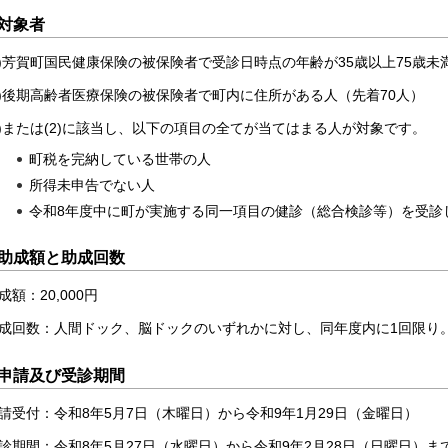
対象者
1)芳賀町国民健康保険の被保険者で受診日時点の年齢が35歳以上75歳未
2)後期高齢者医療保険の被保険者で町内に住所がある人（先着70人）
1)または(2)に該当し、以下の項目の全てが当てはまる人が対象です。
町税を完納している世帯の人
所得未申告でない人
令和8年度中に町が実施する同一項目の健診（総合検診等）を受診
助成額と助成回数
成額：20,000円
成回数：人間ドック、脳ドックのいずれかに対し、同年度内に1回限り
申請及び受診期間
請受付：令和8年5月7日（木曜日）から令和9年1月29日（金曜日）
診期間：令和8年5月27日（水曜日）から令和9年2月28日（日曜日）ま