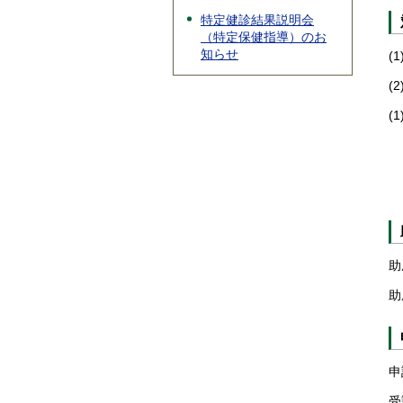
特定健診結果説明会
（特定保健指導）のお
知らせ
(
(
(
助
助
申
受