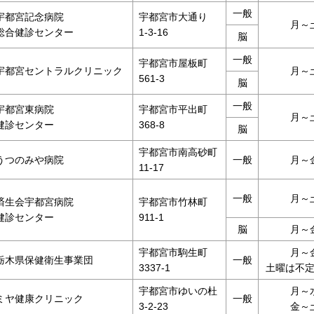
一般
宇都宮記念病院
宇都宮市大通り
月～
総合健診センター
1-3-16
脳
一般
宇都宮市屋板町
宇都宮セントラルクリニック
月～
561-3
脳
一般
宇都宮東病院
宇都宮市平出町
月～
健診センター
368-8
脳
宇都宮市南高砂町
うつのみや病院
一般
月～
11-17
一般
月～
済生会宇都宮病院
宇都宮市竹林町
健診センター
911-1
脳
月～
宇都宮市駒生町
月～
栃木県保健衛生事業団
一般
3337-1
土曜は不
宇都宮市ゆいの杜
月～
ミヤ健康クリニック
一般
3-2-23
金～