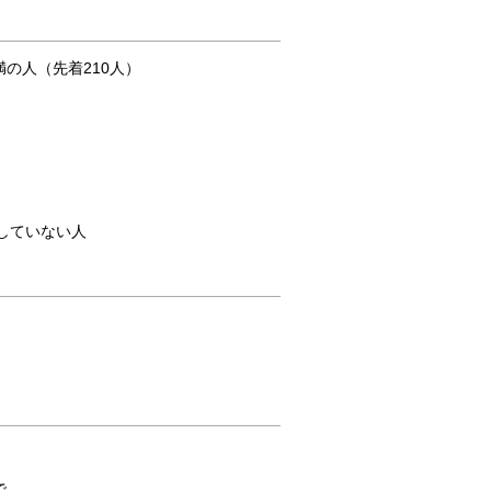
満の人（先着210人）
していない人
。
で