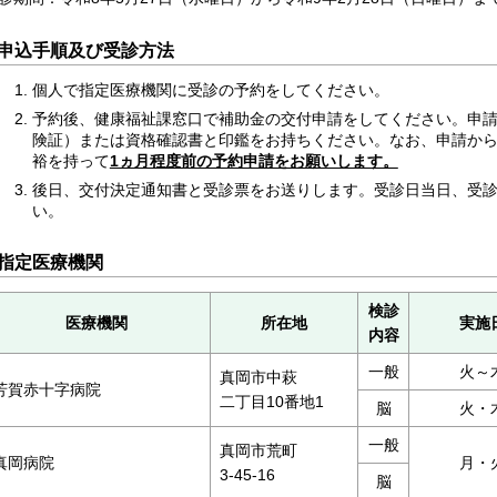
申込手順及び受診方法
個人で指定医療機関に受診の予約をしてください。
予約後、健康福祉課窓口で補助金の交付申請をしてください。申
険証）または資格確認書と印鑑をお持ちください。なお、申請から
裕を持って
1ヵ月程度前の予約申請をお願いします。
後日、交付決定通知書と受診票をお送りします。受診日当日、受
い。
指定医療機関
検診
医療機関
所在地
実施
内容
一般
火～
真岡市中萩
芳賀赤十字病院
二丁目10番地1
脳
火・
一般
真岡市荒町
真岡病院
月・
3-45-16
脳