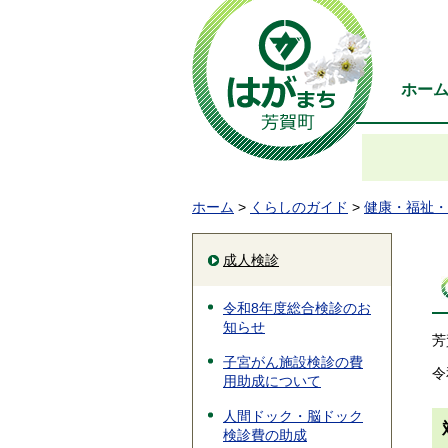
ホー
ホーム
>
くらしのガイド
>
健康・福祉・
成人検診
令和8年度総合検診のお
知らせ
芳
子宮がん施設検診の費
令
用助成について
人間ドック・脳ドック
検診費の助成