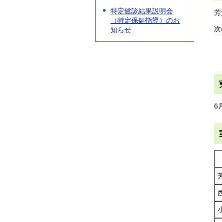
特定健診結果説明会
芳
（特定保健指導）のお
次
知らせ
6