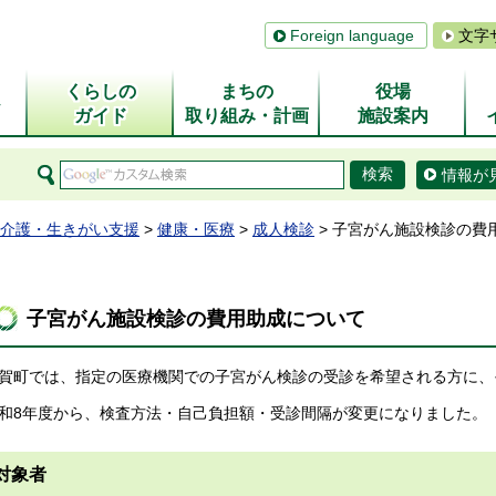
Foreign language
文字
くらしの
まちの
役場
ム
ガイド
取り組み・計画
施設案内
情報が
介護・生きがい支援
>
健康・医療
>
成人検診
> 子宮がん施設検診の費
子宮がん施設検診の費用助成について
賀町では、指定の医療機関での子宮がん検診の受診を希望される方に、
和8年度から、検査方法・自己負担額・受診間隔が変更になりました。
対象者