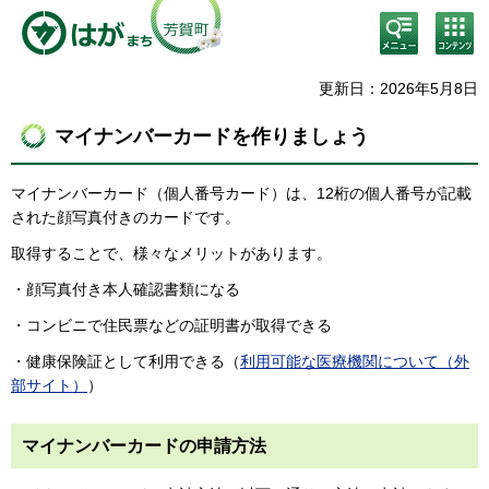
検
コン
索・
テン
共通
ツメ
メニ
ニュ
更新日：2026年5月8日
ュー
ー
マイナンバーカードを作りましょう
マイナンバーカード（個人番号カード）は、12桁の個人番号が記載
された顔写真付きのカードです。
取得することで、様々なメリットがあります。
・顔写真付き本人確認書類になる
・コンビニで住民票などの証明書が取得できる
・健康保険証として利用できる（
利用可能な医療機関について（外
部サイト）
）
マイナンバーカードの申請方法