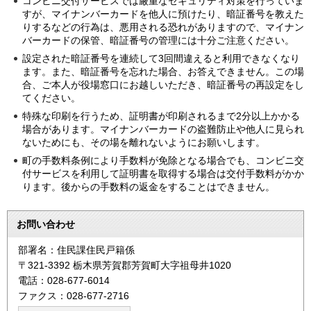
コンビニ交付サービスでは厳重なセキュリティ対策を行っていま
すが、マイナンバーカードを他人に預けたり、暗証番号を教えた
りするなどの行為は、悪用される恐れがありますので、マイナン
バーカードの保管、暗証番号の管理には十分ご注意ください。
設定された暗証番号を連続して3回間違えると利用できなくなり
ます。また、暗証番号を忘れた場合、お答えできません。この場
合、ご本人が役場窓口にお越しいただき、暗証番号の再設定をし
てください。
特殊な印刷を行うため、証明書が印刷されるまで2分以上かかる
場合があります。マイナンバーカードの盗難防止や他人に見られ
ないためにも、その場を離れないようにお願いします。
町の手数料条例により手数料が免除となる場合でも、コンビニ交
付サービスを利用して証明書を取得する場合は交付手数料がかか
ります。後からの手数料の返金をすることはできません。
お問い合わせ
部署名：住民課住民戸籍係
〒321-3392 栃木県芳賀郡芳賀町大字祖母井1020
電話：028-677-6014
ファクス：028-677-2716