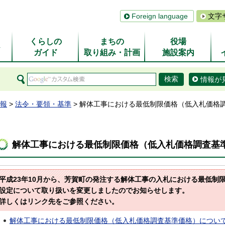
Foreign language
文字
くらしの
まちの
役場
ム
ガイド
取り組み・計画
施設案内
情報が
報
>
法令・要領・基準
> 解体工事における最低制限価格（低入札価格
解体工事における最低制限価格（低入札価格調査基
平成23年10月から、芳賀町の発注する解体工事の入札における最低制
設定について取り扱いを変更しましたのでお知らせします。
詳しくはリンク先をご参照ください。
解体工事における最低制限価格（低入札価格調査基準価格）について（