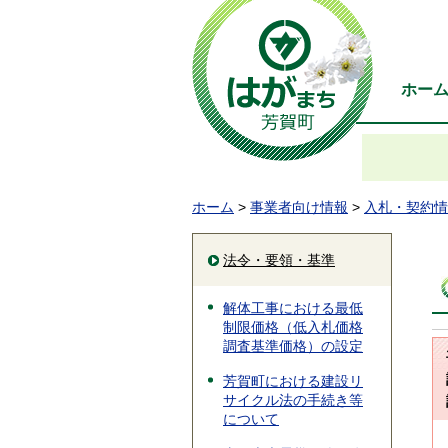
ホー
ホーム
>
事業者向け情報
>
入札・契約情
法令・要領・基準
解体工事における最低
制限価格（低入札価格
調査基準価格）の設定
芳賀町における建設リ
サイクル法の手続き等
について