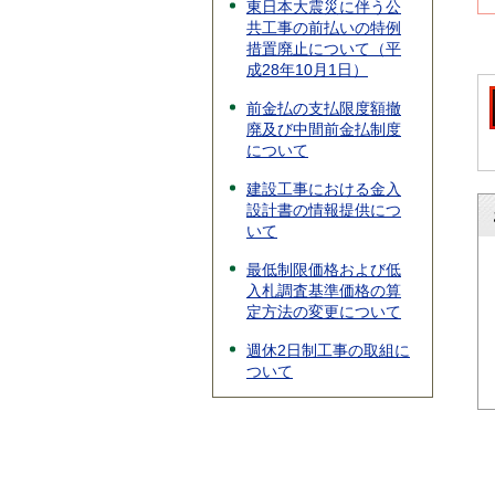
東日本大震災に伴う公
共工事の前払いの特例
措置廃止について（平
成28年10月1日）
前金払の支払限度額撤
廃及び中間前金払制度
について
建設工事における金入
設計書の情報提供につ
いて
最低制限価格および低
入札調査基準価格の算
定方法の変更について
週休2日制工事の取組に
ついて