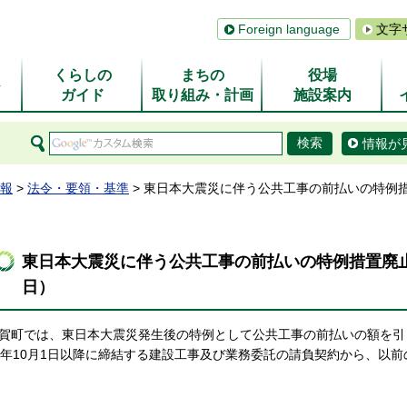
Foreign language
文字
くらしの
まちの
役場
ム
ガイド
取り組み・計画
施設案内
情報が
報
>
法令・要領・基準
> 東日本大震災に伴う公共工事の前払いの特例措
東日本大震災に伴う公共工事の前払いの特例措置廃止に
日）
賀町では、東日本大震災発生後の特例として公共工事の前払いの額を引
8年10月1日以降に締結する建設工事及び業務委託の請負契約から、以