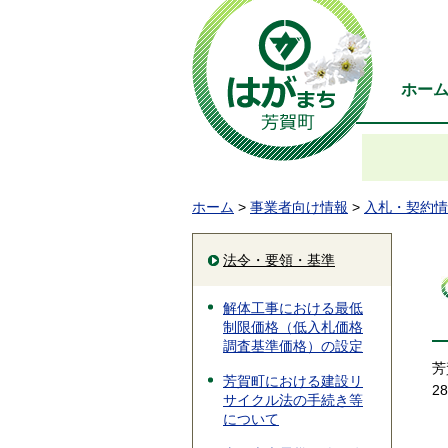
ホー
ホーム
>
事業者向け情報
>
入札・契約情
法令・要領・基準
解体工事における最低
制限価格（低入札価格
調査基準価格）の設定
芳
芳賀町における建設リ
2
サイクル法の手続き等
について