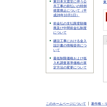
東日本大震災に伴う公
東
共工事の前払いの特例
措置廃止について（平
成28年10月1日）
前金払の支払限度額撤
廃及び中間前金払制度
について
建設工事における金入
設計書の情報提供につ
いて
最低制限価格および低
入札調査基準価格の算
定方法の変更について
このホームページについて
著作権・