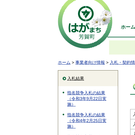
ホー
ホーム
>
事業者向け情報
>
入札・契約情
入札結果
指名競争入札の結果
（令和3年9月22日実
施）
指名競争入札の結果
（令和4年2月25日実
施）