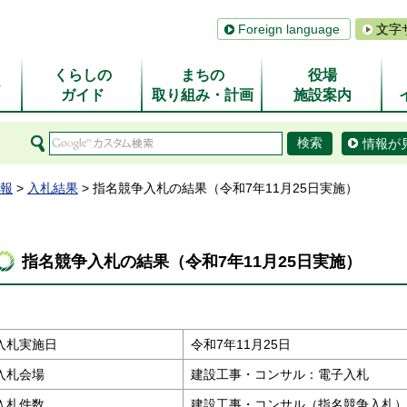
Foreign language
文字
くらしの
まちの
役場
ム
ガイド
取り組み・計画
施設案内
情報が
報
>
入札結果
> 指名競争入札の結果（令和7年11月25日実施）
指名競争入札の結果（令和7年11月25日実施）
入札実施日
令和7年11月25日
入札会場
建設工事・コンサル：電子入札
入札件数
建設工事・コンサル（指名競争入札）