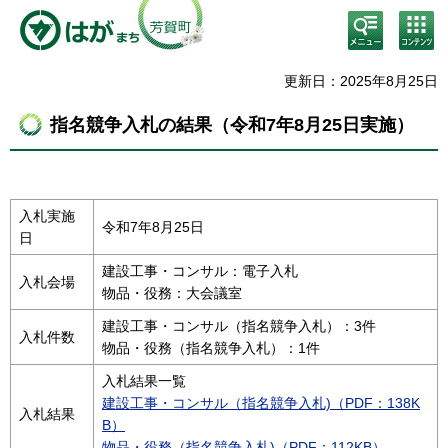
検
コン
索・
テン
共通
ツメ
メニ
ニュ
更新日：2025年8月25日
ュー
ー
指名競争入札の結果（令和7年8月25日実施）
入札実施
令和7年8月25日
日
建設工事・コンサル：電子入札
入札会場
物品・役務：大会議室
建設工事・コンサル（指名競争入札）：3件
入札件数
物品・役務（指名競争入札）：1件
入札結果一覧
建設工事・コンサル（指名競争入札)（PDF：138K
入札結果
B）
物品・役務（指名競争入札)（PDF：112KB）