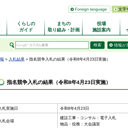
Foreign language
文字
くらしの
まちの
役場
ム
ガイド
取り組み・計画
施設案内
情報が
報
>
入札結果
> 指名競争入札の結果（令和8年4月23日実施）
指名競争入札の結果（令和8年4月23日実施）
入札実施日
令和8年4月23日
建設工事・コンサル：電子入札
入札会場
物品・役務：大会議室