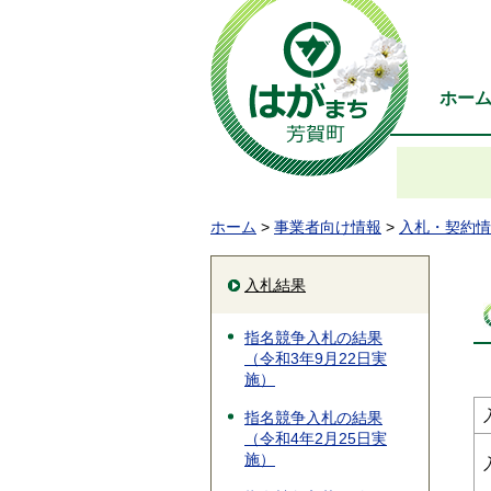
ホー
ホーム
>
事業者向け情報
>
入札・契約情
入札結果
指名競争入札の結果
（令和3年9月22日実
施）
指名競争入札の結果
（令和4年2月25日実
施）