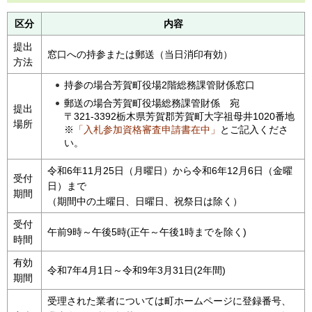
区分
内容
提出
窓口への持参または郵送（当日消印有効）
方法
持参の場合芳賀町役場2階総務課管財係窓口
郵送の場合芳賀町役場総務課管財係
宛
提出
〒321-3392栃木県芳賀郡芳賀町大字祖母井1020番地
場所
※
「入札参加資格審査申請書在中」
とご記入くださ
い。
令和6年11月25日（月曜日）から令和6年12月6日（金曜
受付
日）まで
期間
（期間中の土曜日、日曜日、祝祭日は除く）
受付
午前9時～午後5時(正午～午後1時までを除く)
時間
有効
令和7年4月1日～令和9年3月31日(2年間)
期間
受理された業者については町ホームページに登録番号、