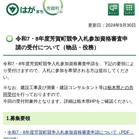
検
コン
索・
テン
共通
ツメ
メニ
ニュ
更新日：2024年9月30日
ュー
ー
令和7・8年度芳賀町競争入札参加資格審査申
請の受付について（物品・役務）
令和7・8年度芳賀町競争入札参加資格審査申請を、下記の要領によ
り受付けますので、入札に参加を希望される方は提出してくださ
い。
※なお、建設工事及び測量・建設コンサルタント等は
栃木県との共
同受付
を行っておりますので、
今回の受付対象外となります。詳細は栃木県HPをご確認ください。
1.募集要領
・
令和7・8年度芳賀町競争入札参加資格審査申請について（PDF：
201KB）