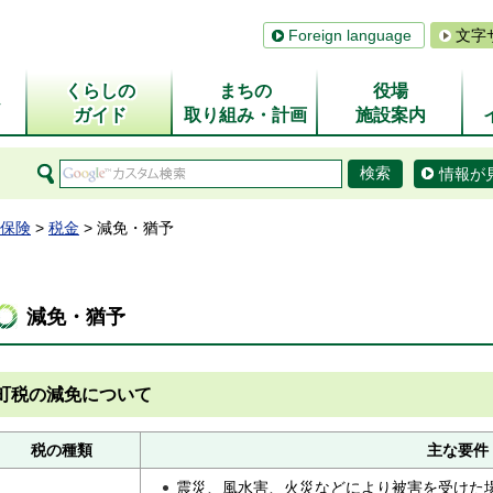
Foreign language
文字
くらしの
まちの
役場
ム
ガイド
取り組み・計画
施設案内
情報が
保険
>
税金
> 減免・猶予
減免・猶予
町税の減免について
税の種類
主な要件
震災、風水害、火災などにより被害を受けた