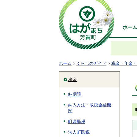
ホー
ホーム
>
くらしのガイド
>
税金・年金・
税金
納期限
納入方法・取扱金融機
関
町県民税
法人町民税