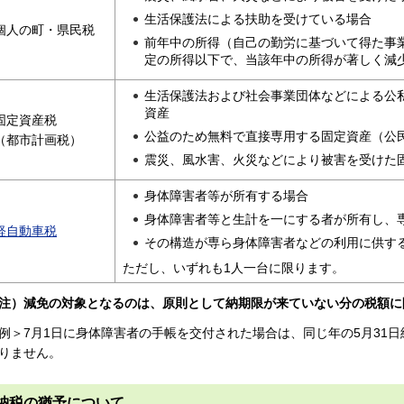
生活保護法による扶助を受けている場合
個人の町・県民税
前年中の所得（自己の勤労に基づいて得た事
定の所得以下で、当該年中の所得が著しく減
生活保護法および社会事業団体などによる公
資産
固定資産税
公益のため無料で直接専用する固定資産（公
（都市計画税）
震災、風水害、火災などにより被害を受けた
身体障害者等が所有する場合
身体障害者等と生計を一にする者が所有し、
軽自動車税
その構造が専ら身体障害者などの利用に供す
ただし、いずれも1人一台に限ります。
注）減免の対象となるのは、原則として納期限が来ていない分の税額に
例＞7月1日に身体障害者の手帳を交付された場合は、同じ年の5月31
りません。
納税の猶予について