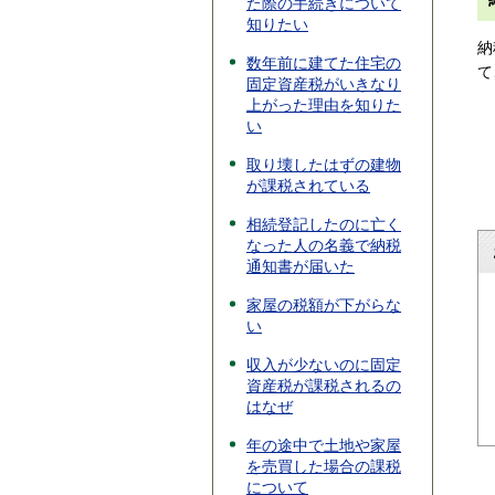
た際の手続きについて
知りたい
納
数年前に建てた住宅の
て
固定資産税がいきなり
上がった理由を知りた
い
取り壊したはずの建物
が課税されている
相続登記したのに亡く
なった人の名義で納税
通知書が届いた
家屋の税額が下がらな
い
収入が少ないのに固定
資産税が課税されるの
はなぜ
年の途中で土地や家屋
を売買した場合の課税
について