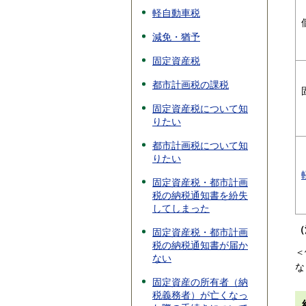
軽自動車税
減免・猶予
固定資産税
都市計画税の課税
固定資産税について知
りたい
都市計画税について知
りたい
固定資産税・都市計画
税の納税通知書を紛失
してしまった
（
固定資産税・都市計画
税の納税通知書が届か
＜
ない
な
固定資産の所有者（納
税義務者）が亡くなっ