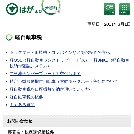
検
コン
索・
テン
共通
ツメ
メニ
ニュ
更新日：2011年3月1日
ュー
ー
軽自動車税
トラクター・田植機・コンバインなどをお持ちの方へ
軽OSS（軽自動車ワンストップサービス）・軽JNKS（軽自動車
税納付確認システム）
ご当地ナンバープレートを交付します
特定小型原動機付自転車（電動キックボード等）について
軽自動車税を口座振替で納付頂いている方へ
軽自動車税の概要
よくある質問
お問い合わせ
部署名：税務課資産税係