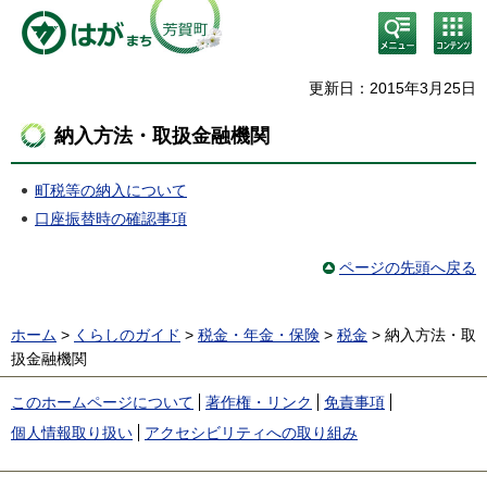
検
コン
索・
テン
共通
ツメ
メニ
ニュ
更新日：2015年3月25日
ュー
ー
納入方法・取扱金融機関
町税等の納入について
口座振替時の確認事項
ページの先頭へ戻る
ホーム
>
くらしのガイド
>
税金・年金・保険
>
税金
> 納入方法・取
扱金融機関
このホームページについて
著作権・リンク
免責事項
個人情報取り扱い
アクセシビリティへの取り組み