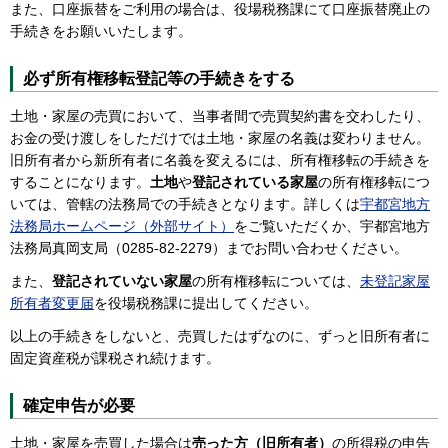
また、口座振替をご利用の場合は、役場税務課にて口座振替廃止の
手続きをお願いいたします。
必ず所有権移転登記等の手続きをする
土地・家屋の売買において、当事者間で売買契約書を交わしたり、
お金の受け渡しをしただけでは土地・家屋の名義は変わりません。
旧所有者から新所有者に名義を変えるには、所有権移転の手続きを
することになります。
土地
や
登記されている家屋
の所有権移転につ
いては、管轄の法務局での手続きとなります。詳しくは
宇都宮地方
法務局ホームページ（外部サイト）
をご覧いただくか、宇都宮地方
法務局真岡支局（0285-82-2279）までお問い合わせください。
また、
登記されていない家屋
の所有権移転については、
未登記家屋
所有者変更届
を役場税務課に提出してください。
以上の手続きをしないと、売買したはずなのに、ずっと旧所有者に
固定資産税が課税され続けます。
確定申告が必要
土地・家屋を売買した場合は
売った方（旧所有者）
の所得税の申告