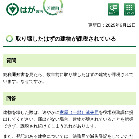
検
コン
索・
テン
共通
ツメ
メニ
ニュ
更新日：2025年6月12日
ュー
ー
取り壊したはずの建物が課税されている
質問
納税通知書を見たら、数年前に取り壊したはずの建物が課税されて
います。なぜですか。
回答
建物を壊した際は、速やかに
家屋（一部）滅失届
を役場税務課に提
出してください。届出がない場合、建物が壊されていることを把握
できず、課税され続けてしまう恐れがあります。
また、登記のある建物については、法務局で滅失登記をしていただ