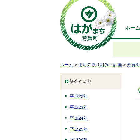
ホー
ホーム
>
まちの取り組み・計画
>
芳賀町
議会だより
平成22年
平成23年
平成24年
平成25年