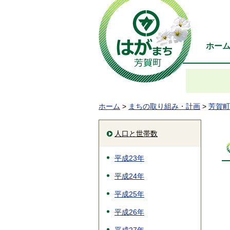
ホー
ホーム
>
まちの取り組み・計画
>
芳賀町
人口と世帯数
平成23年
平成24年
平成25年
平成26年