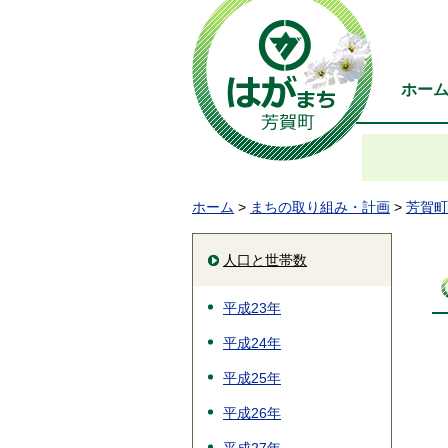
ホー
ホーム
>
まちの取り組み・計画
>
芳賀町
人口と世帯数
平成23年
平成24年
平成25年
平成26年