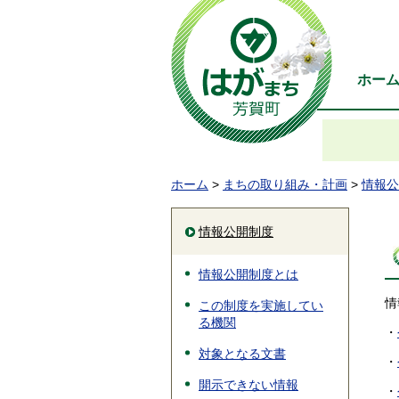
ホー
ホーム
>
まちの取り組み・計画
>
情報公
情報公開制度
情報公開制度とは
情
この制度を実施してい
る機関
・
対象となる文書
・
開示できない情報
・