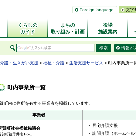
Foreign language
文字
くらしの
まちの
役場
ム
ガイド
取り組み・計画
施設案内
情報が
介護・生きがい支援
>
福祉・介護
>
生活支援サービス
> 町内事業所一
町内事業所一覧
賀町内に住所を有する事業者を掲載しています。
事業者
居宅介護支援
芳賀町社会福祉協議会
訪問介護（ホームヘル
芳賀町祖母井南1-6-1