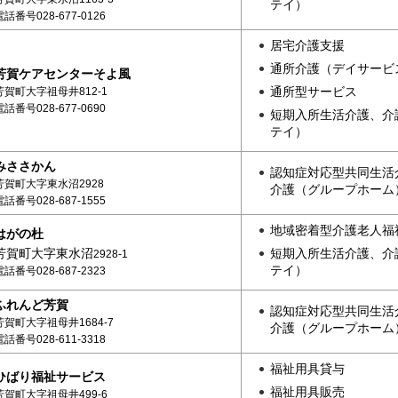
テイ）
電話番号028-677-0126
居宅介護支援
通所介護（デイサービ
芳賀ケアセンターそよ風
通所型サービス
芳賀町大字祖母井812-1
電話番号028-677-0690
短期入所生活介護、介
テイ）
みささかん
認知症対応型共同生活
芳賀町大字東水沼2928
介護（グループホーム
電話番号028-687-1555
地域密着型介護老人福
はがの杜
短期入所生活介護、介
芳賀町大字東水沼
2928
-1
テイ）
電話番号028-687-2323
ふれんど芳賀
認知症対応型共同生活
芳賀町大字祖母井1684-7
介護（グループホーム
電話番号028-611-3318
福祉用具貸与
ひばり福祉サービス
福祉用具販売
芳賀町大字祖母井499-6