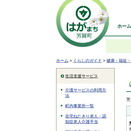
ホー
ホーム
>
くらしのガイド
>
健康・福祉・
生活支援サービス
介護サービスの利用方
法
芳
町内事業所一覧
在宅ねたきり老人・認
知症老人介護手当