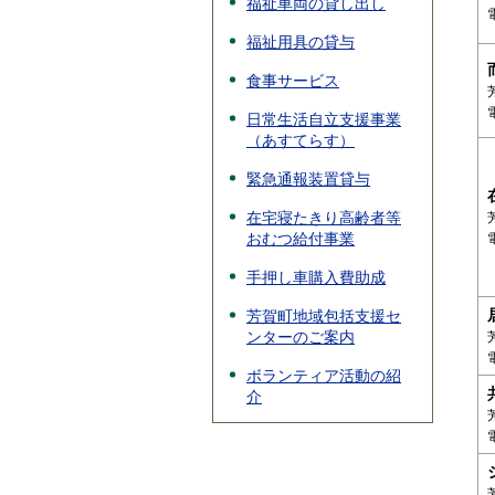
福祉車両の貸し出し
福祉用具の貸与
食事サービス
日常生活自立支援事業
（あすてらす）
緊急通報装置貸与
在宅寝たきり高齢者等
おむつ給付事業
手押し車購入費助成
芳賀町地域包括支援セ
ンターのご案内
ボランティア活動の紹
介