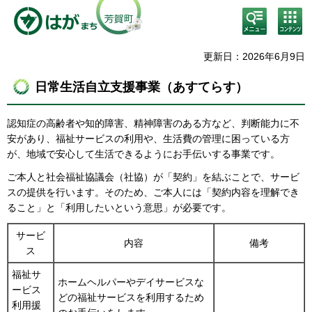
検
コン
索・
テン
共通
ツメ
メニ
ニュ
更新日：2026年6月9日
ュー
ー
日常生活自立支援事業（あすてらす）
認知症の高齢者や知的障害、精神障害のある方など、判断能力に不
安があり、福祉サービスの利用や、生活費の管理に困っている方
が、地域で安心して生活できるようにお手伝いする事業です。
ご本人と社会福祉協議会（社協）が「契約」を結ぶことで、サービ
スの提供を行います。そのため、ご本人には「契約内容を理解でき
ること」と「利用したいという意思」が必要です。
サービ
内容
備考
ス
福祉サ
ホームヘルパーやデイサービスな
ービス
どの福祉サービスを利用するため
利用援