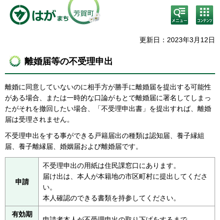
検
コン
索・
テン
共通
ツメ
メニ
ニュ
更新日：2023年3月12日
ュー
ー
離婚届等の不受理申出
離婚に同意していないのに相手方が勝手に離婚届を提出する可能性
がある場合、または一時的な口論がもとで離婚届に署名してしまっ
たがそれを撤回したい場合、「不受理申出書」を提出すれば、離婚
届は受理されません。
不受理申出をする事ができる戸籍届出の種類は認知届、養子縁組
届、養子離縁届、婚姻届および離婚届です。
不受理申出の用紙は住民課窓口にあります。
届け出は、本人が本籍地の市区町村に提出してくださ
申請
い。
本人確認のできる書類を持参してください。
有効期
申請者本人が不受理申出の取り下げをするまで