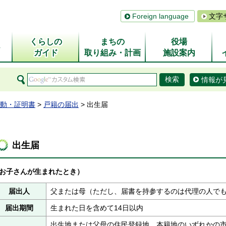
Foreign language
文字
くらしの
まちの
役場
ム
ガイド
取り組み・計画
施設案内
情報が
動・証明書
>
戸籍の届出
> 出生届
出生届
お子さんが生まれたとき）
届出人
父または母（ただし、届書を持参するのは代理の人で
届出期間
生まれた日を含めて14日以内
出生地または父母の住民登録地、本籍地のいずれかの