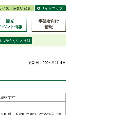
サイズ・色合い変更
サイトマップ
観光
事業者向け
イベント情報
情報
見つからないときは
更新日：2024年4月4日
も結構です）
市区町村（芳賀町に届け出する場合は住