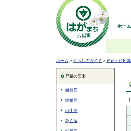
ホー
ホーム
>
くらしのガイド
>
戸籍・住所異
戸籍の届出
婚姻届
（
離婚届
出生届
死亡届