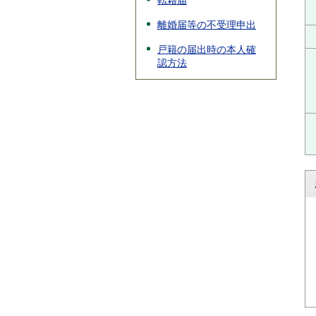
転籍届
離婚届等の不受理申出
戸籍の届出時の本人確
認方法