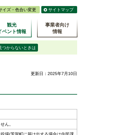
サイズ・色合い変更
サイトマップ
観光
事業者向け
イベント情報
情報
見つからないときは
更新日：2025年7月10日
ません。
役場(芳賀町に届け出する場合は住民課