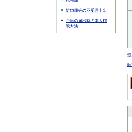
転籍届
離婚届等の不受理申出
戸籍の届出時の本人確
認方法
転
転