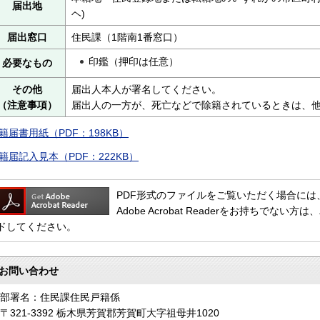
届出地
ヘ)
届出窓口
住民課（1階南1番窓口）
印鑑（押印は任意）
必要なもの
その他
届出人本人が署名してください。
（注意事項）
届出人の一方が、死亡などで除籍されているときは、
籍届書用紙（PDF：198KB）
籍届記入見本（PDF：222KB）
PDF形式のファイルをご覧いただく場合には、Adob
Adobe Acrobat Readerをお持ちで
ドしてください。
お問い合わせ
部署名：住民課住民戸籍係
〒321-3392 栃木県芳賀郡芳賀町大字祖母井1020