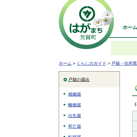
ホー
ホーム
>
くらしのガイド
>
戸籍・住所異
戸籍の届出
婚姻届
（
離婚届
出生届
死亡届