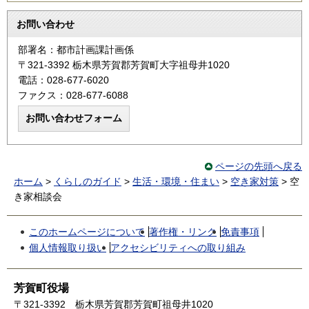
お問い合わせ
部署名：都市計画課計画係
〒321-3392 栃木県芳賀郡芳賀町大字祖母井1020
電話：028-677-6020
ファクス：028-677-6088
ページの先頭へ戻る
ホーム
>
くらしのガイド
>
生活・環境・住まい
>
空き家対策
> 空
き家相談会
このホームページについて
著作権・リンク
免責事項
個人情報取り扱い
アクセシビリティへの取り組み
芳賀町役場
〒321-3392
栃木県芳賀郡芳賀町祖母井1020