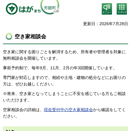
検
コン
索・
テン
共通
ツメ
メニ
ニュ
更新日：2026年7月28日
ュー
ー
空き家相談会
空き家に関する困りごとを解消するため、所有者や管理者を対象に
無料相談会を開催しています。
事前予約制で、毎年9月、11月、2月の年3回開催しています。
専門家が対応しますので、相続や土地・建物の処分などにお困りの
方は、ぜひお越しください。
※将来、空き家となってしまうことに不安を感じている方もご相談
いただけます。
空家相談会の詳細は、
現在受付中の空き家相談会
から確認をしてく
ださい。