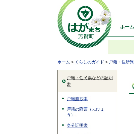
ホー
ホーム
>
くらしのガイド
>
戸籍・住所異
戸籍・住民票などの証明
書
戸籍謄抄本
戸籍の附票（ふひょ
う）
身分証明書