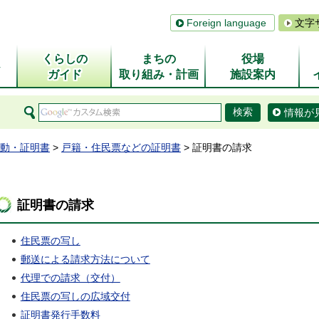
Foreign language
文字
くらしの
まちの
役場
ム
ガイド
取り組み・計画
施設案内
情報が
動・証明書
>
戸籍・住民票などの証明書
> 証明書の請求
証明書の請求
住民票の写し
郵送による請求方法について
代理での請求（交付）
住民票の写しの広域交付
証明書発行手数料