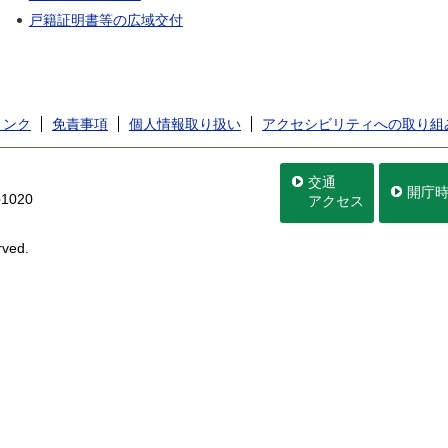
戸籍証明書等の広域交付
リンク
免責事項
個人情報取り扱い
アクセシビリティへの取り組
交通
開庁
020
アクセス
rved.