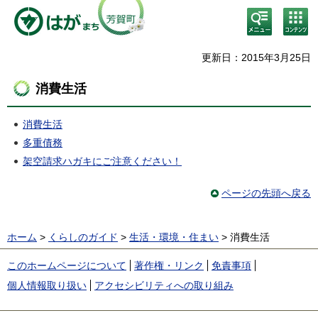
検
コン
索・
テン
共通
ツメ
メニ
ニュ
更新日：2015年3月25日
ュー
ー
消費生活
消費生活
多重債務
架空請求ハガキにご注意ください！
ページの先頭へ戻る
ホーム
>
くらしのガイド
>
生活・環境・住まい
> 消費生活
このホームページについて
著作権・リンク
免責事項
個人情報取り扱い
アクセシビリティへの取り組み