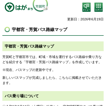
検
コン
索・
テン
共通
ツメ
メニ
ニュ
更新日：2026年6月19日
ュー
ー
宇都宮・芳賀バス路線マップ
宇都宮・芳賀バス路線マップ
芳賀町と宇都宮市では、町域・市域を運行するバス路線や乗り方な
どを紹介する「宇都宮・芳賀バス路線マップ」を作成しています。
※現在、バスマップの更新中です。
新しいバスマップが完成しましたら、こちらに掲載させていただき
ます。
バス乗り場について