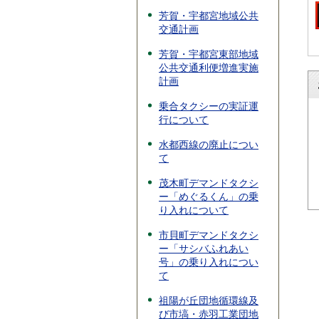
芳賀・宇都宮地域公共
交通計画
芳賀・宇都宮東部地域
公共交通利便増進実施
計画
乗合タクシーの実証運
行について
水都西線の廃止につい
て
茂木町デマンドタクシ
ー「めぐるくん」の乗
り入れについて
市貝町デマンドタクシ
ー「サシバふれあい
号」の乗り入れについ
て
祖陽が丘団地循環線及
び市塙・赤羽工業団地