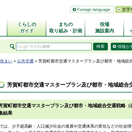
Foreign language
文字
くらしの
まちの
役場
ム
ガイド
取り組み・計画
施設案内
情報が
住まい
>
公共交通
> 芳賀町都市交通マスタープラン及び都市・地域総
芳賀町都市交通マスタープラン及び都市・地域総合
芳賀町都市交通マスタープラン及び都市・地域総合交通戦略（
集結果
では、少子超高齢・人口減少社会の進展や交通体系の変化などの社会情