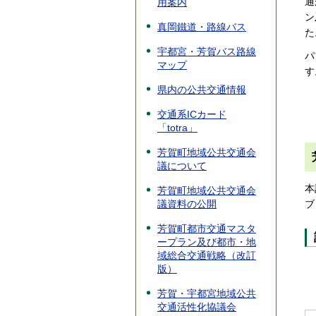
通
用案内
ン
真岡鐵道・路線バス
た
宇都宮・芳賀バス路線
パ
マップ
す
県内の公共交通情報
交通系ICカード
「totra」
芳賀町地域公共交通会
議について
本
芳賀町地域公共交通会
議資料の公開
ブ
芳賀町都市交通マスタ
ープラン及び都市・地
域総合交通戦略（改訂
版）
芳賀・宇都宮地域公共
交通活性化協議会