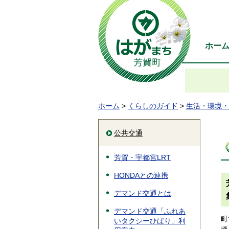
ホー
ホーム
>
くらしのガイド
>
生活・環境・
公共交通
芳賀・宇都宮LRT
HONDAとの連携
デマンド交通とは
デマンド交通「ふれあ
町
いタクシーひばり」利