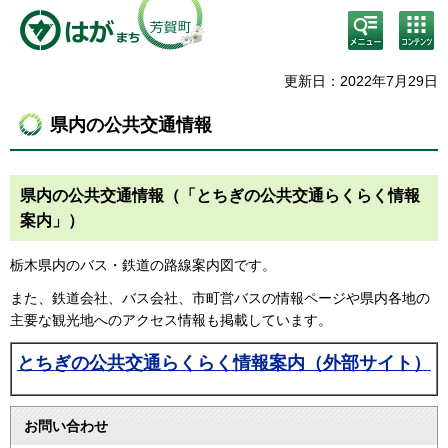
検
コン
索・
テン
共通
ツメ
メニ
ニュ
更新日：2022年7月29日
ュー
ー
県内の公共交通情報
県内の公共交通情報（「とちぎの公共交通らくらく情報
案内」）
栃木県内のバス・鉄道の路線案内図です。
また、鉄道会社、バス会社、市町営バスの情報ページや県内各地の
主要な観光地へのアクセス情報も掲載しています。
とちぎの公共交通らくらく情報案内（外部サイト）
お問い合わせ