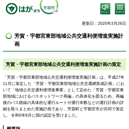
検
コン
索・
テン
共通
ツメ
メニ
ニュ
更新日：2025年3月26日
ュー
ー
芳賀・宇都宮東部地域公共交通利便増進実施計
画
芳賀・宇都宮東部地域公共交通利便増進実施計画の策定
「芳賀・宇都宮東部地域公共交通利便増進実施計画」は、平成27年
11月に策定した「芳賀・宇都宮東部地域公共交通網形成計画」にお
いて「地域公共交通利便増進事業」として定めた「芳賀・宇都宮東
部地域におけるバスネットワーク再編」の具体化を図るため、再編
後のバス路線の具体的な運行ルートや運行本数などの運行計画の詳
細を取りまとめた実施計画であり、芳賀町と宇都宮市が共同で策定
し、令和5年8月に国の認定を受けました。
概要版