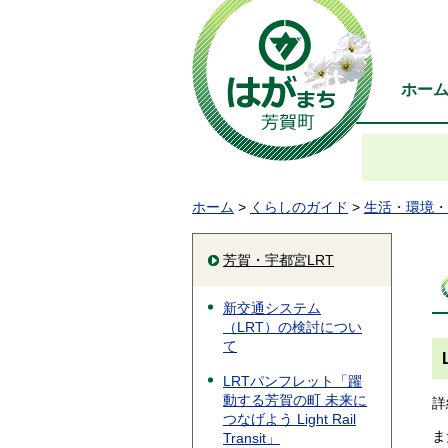
ホー
ホーム
>
くらしのガイド
>
生活・環境・
芳賀・宇都宮LRT
新交通システム
（LRT）の検討につい
て
LRTパンフレット「躍
動する芳賀の町 未来に
詳
つなげよう Light Rail
ま
Transit」