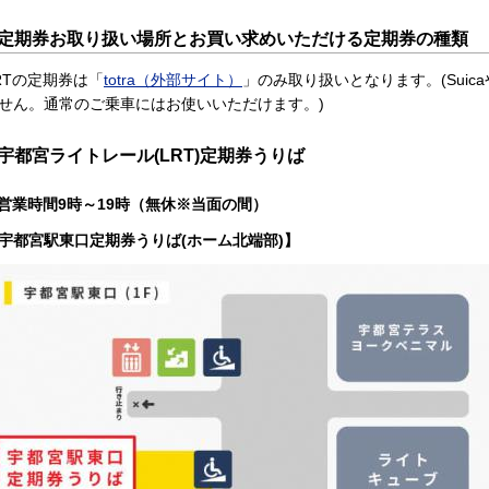
定期券お取り扱い場所とお買い求めいただける定期券の種類
RTの定期券は「
totra（外部サイト）
」のみ取り扱いとなります。(Suic
せん。通常のご乗車にはお使いいただけます。)
宇都宮ライトレール(LRT)定期券うりば
営業時間9時～19時（無休※当面の間）
宇都宮駅東口定期券うりば(ホーム北端部)】