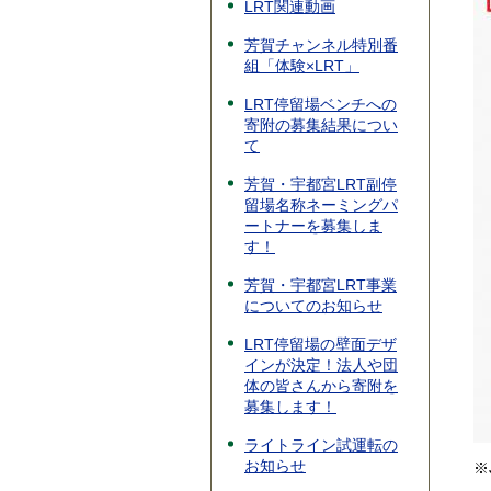
LRT関連動画
芳賀チャンネル特別番
組「体験×LRT」
LRT停留場ベンチへの
寄附の募集結果につい
て
芳賀・宇都宮LRT副停
留場名称ネーミングパ
ートナーを募集しま
す！
芳賀・宇都宮LRT事業
についてのお知らせ
LRT停留場の壁面デザ
インが決定！法人や団
体の皆さんから寄附を
募集します！
ライトライン試運転の
お知らせ
※