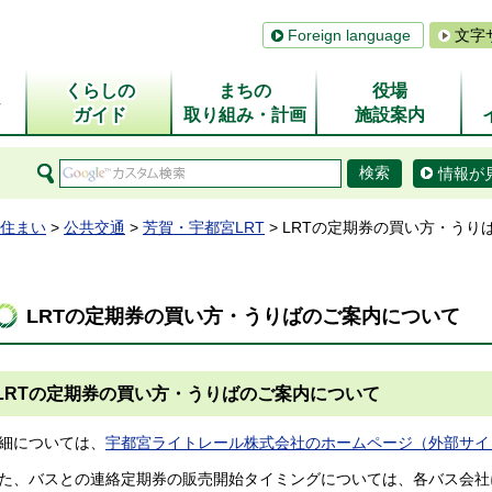
Foreign language
文字
くらしの
まちの
役場
ム
ガイド
取り組み・計画
施設案内
情報が
住まい
>
公共交通
>
芳賀・宇都宮LRT
> LRTの定期券の買い方・うり
LRTの定期券の買い方・うりばのご案内について
LRTの定期券の買い方・うりばのご案内について
細については、
宇都宮ライトレール株式会社のホームページ（外部サイ
た、バスとの連絡定期券の販売開始タイミングについては、各バス会社