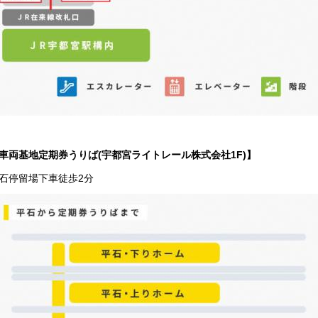
車両基地定期券うりば(宇都宮ライトレール株式会社1F)】
石停留場下車徒歩2分