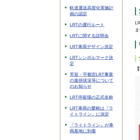
軌道運送高度化実施計
画の認定
L
LRTの運行ルート
ま
LRTに関する説明会
LRT車両デザイン決定
LRTシンボルマーク決
定
【
芳賀・宇都宮LRT事業
の進捗状況等について
のお知らせ
LRT停留場の正式名称
LRT車両の愛称は『ラ
イトライン』に決定
『ライトライン』が車
両基地に到着