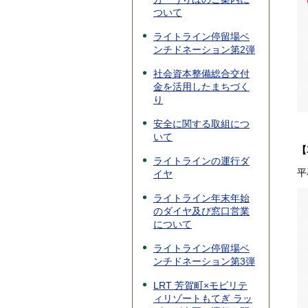
ついて
ライトライン停留場ベ
ンチドネーション第2弾
社会資本整備総合交付
金を活用したまちづく
り
安全に関する取組につ
いて
【
ライトラインの運行ダ
平
イヤ
ライトライン年末年始
のダイヤ及び窓口営業
について
ライトライン停留場ベ
ンチドネーション第3弾
LRT 芳賀町×モビリテ
ィリゾートもてぎ ラッ