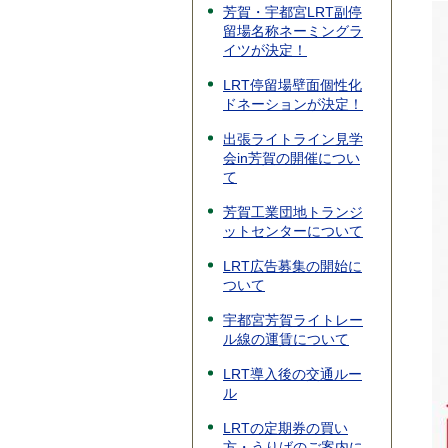
芳賀・宇都宮LRT副停
留場名称ネーミングラ
イツが決定！
LRT停留場壁面個性化
ドネーションが決定！
出張ライトライン見学
会in芳賀の開催につい
て
芳賀工業団地トランジ
ットセンターについて
LRT広告募集の開始に
ついて
宇都宮芳賀ライトレー
ル線の運賃について
LRT導入後の交通ルー
ル
LRTの定期券の買い
方・うりばのご案内に