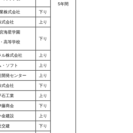
5年間
業株式会社
下り
株式会社
上り
宮海星学園
下り
・高等学校
ラル株式会社
上り
ム・ソフト
上り
社開発センター
上り
株式会社
下り
平石工業
上り
伊藤商会
下り
小金建設
上り
社交建
下り