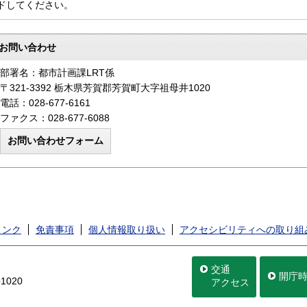
ドしてください。
お問い合わせ
部署名：都市計画課LRT係
〒321-3392 栃木県芳賀郡芳賀町大字祖母井1020
電話：028-677-6161
ファクス：028-677-6088
リンク
免責事項
個人情報取り扱い
アクセシビリティへの取り組
交通
開庁
020
アクセス