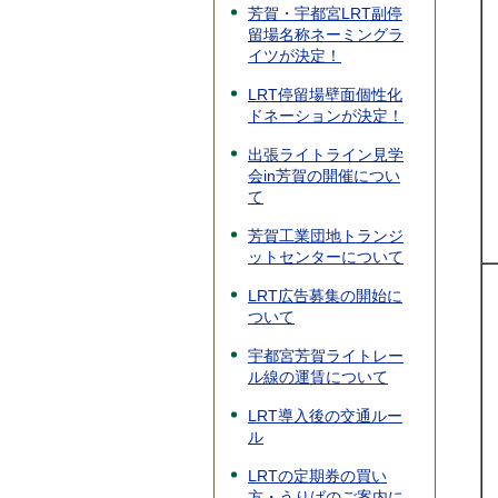
芳賀・宇都宮LRT副停
留場名称ネーミングラ
イツが決定！
LRT停留場壁面個性化
ドネーションが決定！
出張ライトライン見学
会in芳賀の開催につい
て
芳賀工業団地トランジ
ットセンターについて
LRT広告募集の開始に
ついて
宇都宮芳賀ライトレー
ル線の運賃について
LRT導入後の交通ルー
ル
LRTの定期券の買い
方・うりばのご案内に