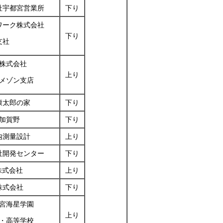
社宇都宮営業所
下り
ワーク株式会社
下り
支社
株式会社
上り
メゾン支店
康太郎の家
下り
加賀野
下り
内測量設計
上り
社開発センター
下り
株式会社
上り
株式会社
下り
宮海星学園
上り
・高等学校