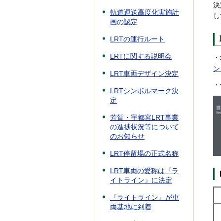
決
軌道運送高度化実施計
し
画の認定
LRTの運行ルート
LRTに関する説明会
・
ン
LRT車両デザイン決定
・
LRTシンボルマーク決
定
芳賀・宇都宮LRT事業
の進捗状況等について
のお知らせ
LRT停留場の正式名称
LRT車両の愛称は『ラ
イトライン』に決定
『ライトライン』が車
両基地に到着