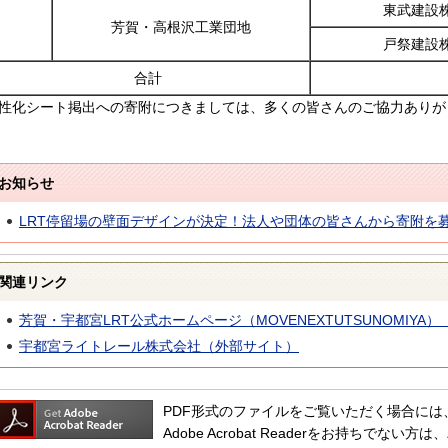
東武建設
芳賀・高根沢工業団地
戸祭建設
合計
性化シート掲出への寄附につきましては、多くの皆さんのご協力ありが
お知らせ
LRT停留場の壁面デザインが決定！法人や団体の皆さんから寄附を
関連リンク
芳賀・宇都宮LRT公式ホームページ（MOVENEXTUTSUNOMIYA
宇都宮ライトレール株式会社（外部サイト）
PDF形式のファイルをご覧いただく場合には、Adob
Adobe Acrobat Readerをお持ちで