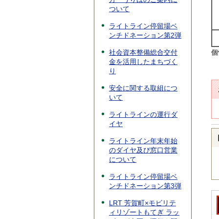
ついて
ライトライン停留場ベ
ンチドネーション第2弾
社会資本整備総合交付
個
金を活用したまちづく
り
安全に関する取組につ
いて
ライトラインの運行ダ
イヤ
ライトライン年末年始
のダイヤ及び窓口営業
について
ライトライン停留場ベ
ンチドネーション第3弾
LRT 芳賀町×モビリテ
ィリゾートもてぎ ラッ