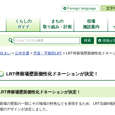
Foreign language
文字
くらしの
まちの
役場
ム
ガイド
取り組み・計画
施設案内
情報が
住まい
>
公共交通
>
芳賀・宇都宮LRT
> LRT停留場壁面個性化ドネー
LRT停留場壁面個性化ドネーションが決定！
LRT停留場壁面個性化ドネーションが決定！
留場の壁面の一部にその地域の特色などを表現するため、LRT沿線6地
場のデザインが決定しました。