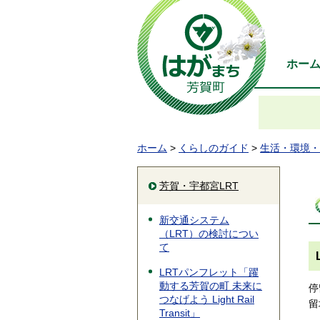
ホー
ホーム
>
くらしのガイド
>
生活・環境・
芳賀・宇都宮LRT
新交通システム
（LRT）の検討につい
て
LRTパンフレット「躍
動する芳賀の町 未来に
停
つなげよう Light Rail
留
Transit」