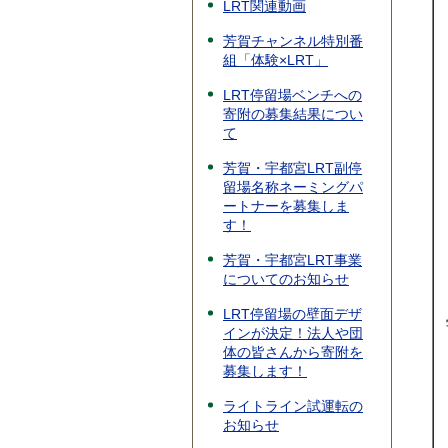
LRT関連動画
芳賀チャンネル特別番
組「体験×LRT」
LRT停留場ベンチへの
寄附の募集結果につい
て
芳賀・宇都宮LRT副停
留場名称ネーミングパ
ートナーを募集しま
す！
芳賀・宇都宮LRT事業
についてのお知らせ
LRT停留場の壁面デザ
インが決定！法人や団
体の皆さんから寄附を
募集します！
ライトライン試運転の
お知らせ